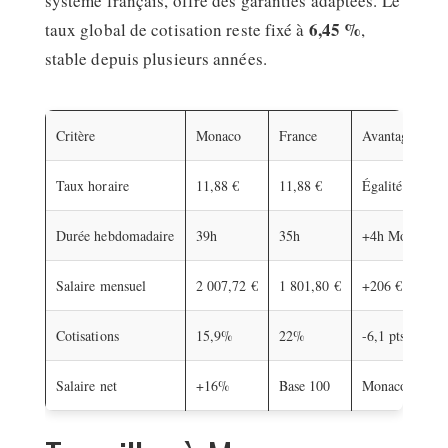
système français, offre des garanties adaptées. Le
6,45 %
taux global de cotisation reste fixé à
,
stable depuis plusieurs années.
Critère
Monaco
France
Avantage
Taux horaire
11,88 €
11,88 €
Égalité
Durée hebdomadaire
39h
35h
+4h Monaco
Salaire mensuel
2 007,72 €
1 801,80 €
+206 € Monac
Cotisations
15,9%
22%
-6,1 pts Mona
Salaire net
+16%
Base 100
Monaco avant