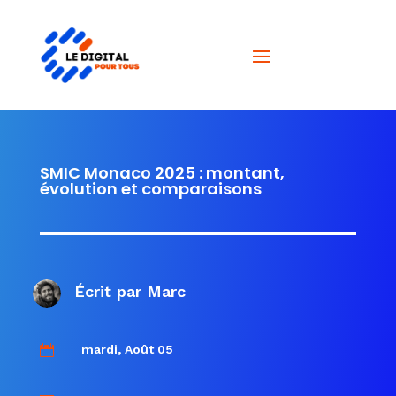
SMIC Monaco 2025 : montant,
évolution et comparaisons
Écrit par
Marc
mardi, Août 05
