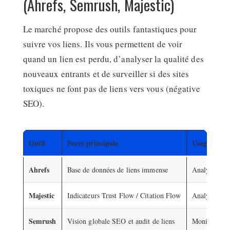
(Ahrefs, Semrush, Majestic)
Le marché propose des outils fantastiques pour
suivre vos liens. Ils vous permettent de voir
quand un lien est perdu, d’analyser la qualité des
nouveaux entrants et de surveiller si des sites
toxiques ne font pas de liens vers vous (négative
SEO).
Outil
Force principale
Usage consei
Ahrefs
Base de données de liens immense
Analyse de l
Majestic
Indicateurs Trust Flow / Citation Flow
Analyse de l
Semrush
Vision globale SEO et audit de liens
Monitoring q