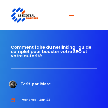
Comment faire du netlinking : guide
complet pour booster votre SEO et
votre autorité
Écrit par
Marc
vendredi, Jan 23
