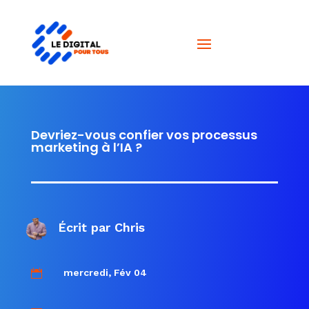
Devriez-vous confier vos processus
marketing à l’IA ?
Écrit par
Chris
mercredi, Fév 04
